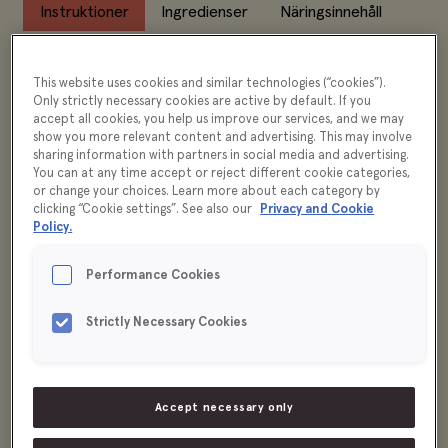
Instruktioner
Ingredienser
Näringsinnehåll
Förvaring
Liknande produkter
This website uses cookies and similar technologies (“cookies”).
Only strictly necessary cookies are active by default. If you
accept all cookies, you help us improve our services, and we may
Testa att använda koreanska chiliflingor som
show you more relevant content and advertising. This may involve
smaksättare i kimchi, marinader, dressingar och
sharing information with partners in social media and advertising.
dippsåser.
You can at any time accept or reject different cookie categories,
or change your choices. Learn more about each category by
clicking “Cookie settings”. See also our
Privacy and Cookie
Policy.
Performance Cookies
Strictly Necessary Cookies
Accept necessary only