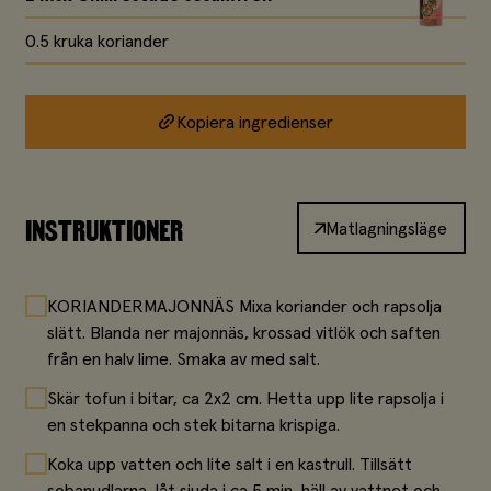
0.5 kruka koriander
Kopiera ingredienser
INSTRUKTIONER
Matlagningsläge
KORIANDERMAJONNÄS Mixa koriander och rapsolja
slätt. Blanda ner majonnäs, krossad vitlök och saften
från en halv lime. Smaka av med salt.
Skär tofun i bitar, ca 2x2 cm. Hetta upp lite rapsolja i
en stekpanna och stek bitarna krispiga.
Koka upp vatten och lite salt i en kastrull. Tillsätt
sobanudlarna, låt sjuda i ca 5 min, häll av vattnet och