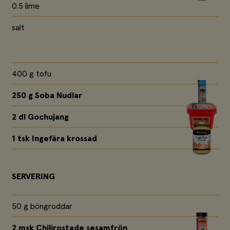
0.5 lime
salt
400 g tofu
250 g
Soba Nudlar
2 dl
Gochujang
1 tsk
Ingefära krossad
SERVERING
50 g böngroddar
2 msk
Chilirostade sesamfrön