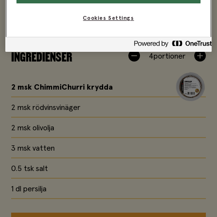
Cookies Settings
INGREDIENSER
4
portioner
2 msk
ChimmiChurri krydda
2 msk rödvinsvinäger
2 msk olivolja
3 msk vatten
0.5 tsk salt
1 dl persilja