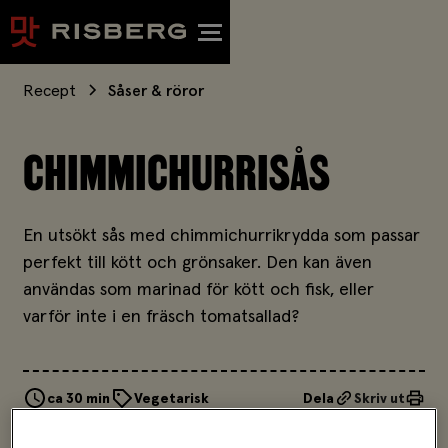
Recept
Såser & röror
CHIMMICHURRISÅS
En utsökt sås med chimmichurrikrydda som passar
perfekt till kött och grönsaker. Den kan även
användas som marinad för kött och fisk, eller
varför inte i en fräsch tomatsallad?
ca 30 min
Vegetarisk
Dela
Skriv ut