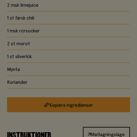
2 msk limejuice
1 st färsk chili
1 msk rörsocker
2 st morot
1 st silverlök
Mynta
Koriander
Kopiera ingredienser
INSTRUKTIONER
Matlagningsläge