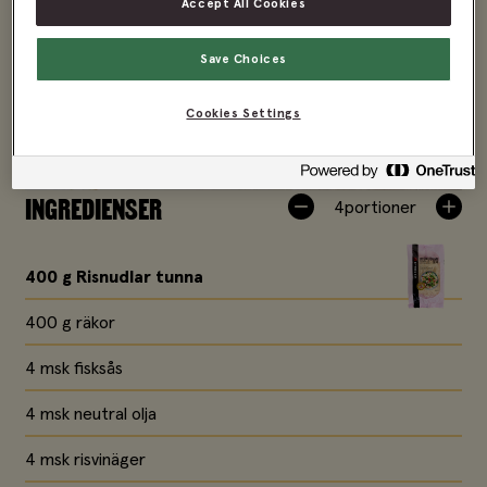
Accept All Cookies
Save Choices
Cookies Settings
INGREDIENSER
4
portioner
400 g
Risnudlar tunna
400 g räkor
4 msk fisksås
4 msk neutral olja
4 msk risvinäger