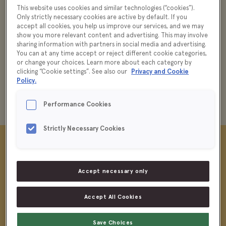
This website uses cookies and similar technologies (“cookies”).
Förvaring
Liknande produkter
Only strictly necessary cookies are active by default. If you
accept all cookies, you help us improve our services, and we may
show you more relevant content and advertising. This may involve
sharing information with partners in social media and advertising.
Används med fördel i grytor, såser och marinader.
You can at any time accept or reject different cookie categories,
or change your choices. Learn more about each category by
Tips: Använd för att göra din egna chiliolja.
clicking “Cookie settings”. See also our
Privacy and Cookie
Policy.
Performance Cookies
Strictly Necessary Cookies
Kryddor
ASIATISKA KRYDDOR SOM GER
DJUP HETTA OCH AROM ÅT
Accept necessary only
DINA RÄTTER
Accept All Cookies
Asiatiska kryddor förhöjer varje rätt med djup,
Save Choices