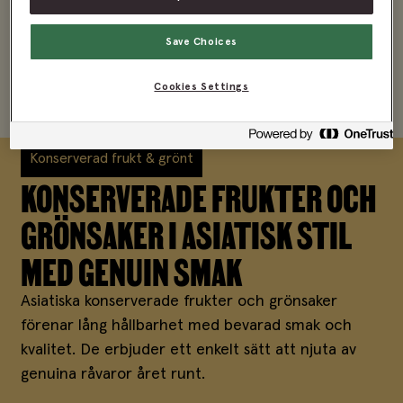
Save Choices
Cookies Settings
Konserverad frukt & grönt
KONSERVERADE FRUKTER OCH
GRÖNSAKER I ASIATISK STIL
MED GENUIN SMAK
Asiatiska konserverade frukter och grönsaker
förenar lång hållbarhet med bevarad smak och
kvalitet. De erbjuder ett enkelt sätt att njuta av
genuina råvaror året runt.